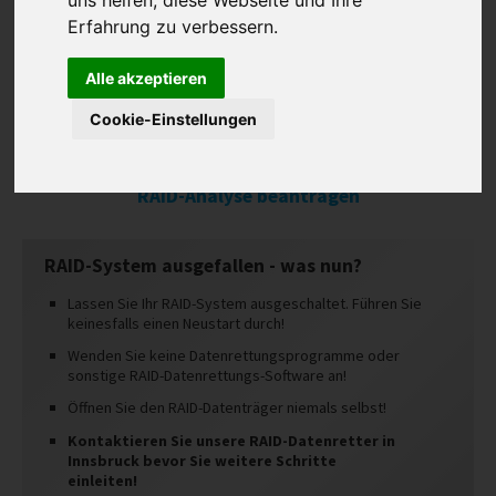
uns helfen, diese Webseite und Ihre
IMPRESSUM
Erfahrung zu verbessern.
RAID-Hilfe
AGB
Raid-Ablauf
Alle akzeptieren
DATENSCHUTZ
10 Gute Gründe
Cookie-Einstellungen
HAFTUNGSAUSSCHLUSS
Das sagen RAID-Kunden
RAID-Kosten
WIDERRUFSBELEHRUNG
RAID-Analyse beantragen
WIDERRUFSFORMULAR
STANDORTE
RAID-System ausgefallen - was nun?
Lassen Sie Ihr RAID-System ausgeschaltet. Führen Sie
keinesfalls einen Neustart durch!
Wenden Sie keine Datenrettungsprogramme oder
sonstige RAID-Datenrettungs-Software an!
Öffnen Sie den RAID-Datenträger niemals selbst!
Kontaktieren Sie unsere RAID-Datenretter in
Innsbruck bevor Sie weitere Schritte
einleiten!