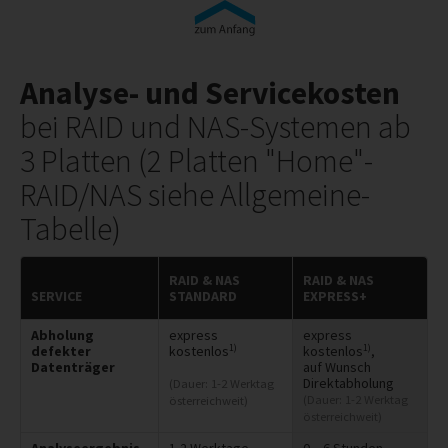
Analyse- und Servicekosten
bei RAID und NAS-Systemen ab
3 Platten (2 Platten "Home"-
RAID/NAS siehe Allgemeine-
Tabelle)
RAID & NAS
RAID & NAS
SERVICE
STANDARD
EXPRESS+
Abholung
express
express
1)
1)
defekter
kostenlos
kostenlos
,
Datenträger
auf Wunsch
Direktabholung
(Dauer: 1-2 Werktag
(Dauer: 1-2 Werktag
österreichweit)
österreichweit)
Analyseergebnis
1-2 Werktage
0 – 6 Stunden