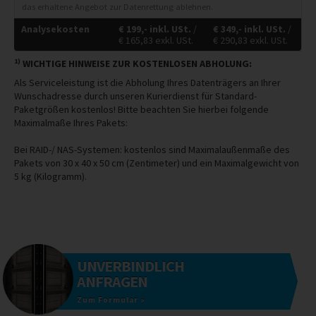
das erhaltene Angebot zur Datenrettung ablehnen.
Analysekosten
€
199,-
inkl. USt.
/
€
349,-
inkl. USt.
/
€
165,83
exkl. USt.
€
290,83
exkl. USt.
1)
WICHTIGE HINWEISE ZUR KOSTENLOSEN ABHOLUNG:
Als Serviceleistung ist die Abholung Ihres Datenträgers an Ihrer
Wunschadresse durch unseren Kurierdienst für Standard-
Paketgrößen kostenlos! Bitte beachten Sie hierbei folgende
Maximalmaße Ihres Pakets:
Bei RAID-/ NAS-Systemen: kostenlos sind Maximalaußenmaße des
Pakets von 30 x 40 x 50 cm (Zentimeter) und ein Maximalgewicht von
5 kg (Kilogramm).
UNVERBINDLICH
ANFRAGEN
Zum Formular »